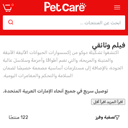
0
فيلم وثائقي
حزام صدر للكلاب من دوكو فيرتكس عاكس وخفيف
الوزن للغاية - مقاس متوسط
اكتشفوا تشكيلة دوكو من إكسسوارات الحيوانات الأليفة الأنيقة
110.00
والمتينة والمريحة، والتي تضم أطواقًا وأحزمةً وسلاسلَ عالية
الجودة، بالإضافة إلى مستلزمات أساسية مصممة خصيصًا لضمان
السلامة والتحكم والمغامرات اليومية.
طوق قطة دوكو المنتفخ
21.00
توصيل سريع في جميع أنحاء الإمارات العربية المتحدة.
اقرأ المزيد
اقرأ أقل
122 منتجًا
تصفية وفرز
حزام صدر للكلاب من نوع Doco Quick V Mesh
47.25
68.25
–
47.25