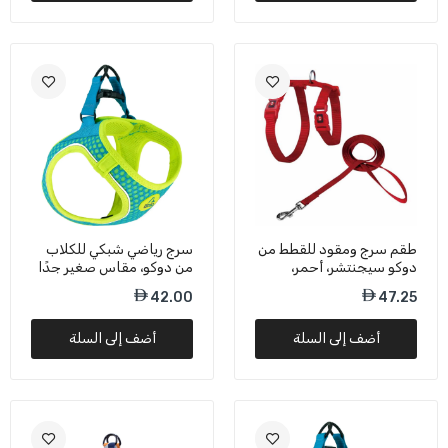
طقم سرج ومقود للقطط من
سرج رياضي شبكي للكلاب
دوكو سيجنتشر، أحمر،
من دوكو، مقاس صغير جدًا
DCAT201+1072 - مقاس
(XXS)، لون فيروزي - 30-
42.00
47.25
صغير جدًا
34 سم / 1-2 كجم
أضف إلى السلة
أضف إلى السلة