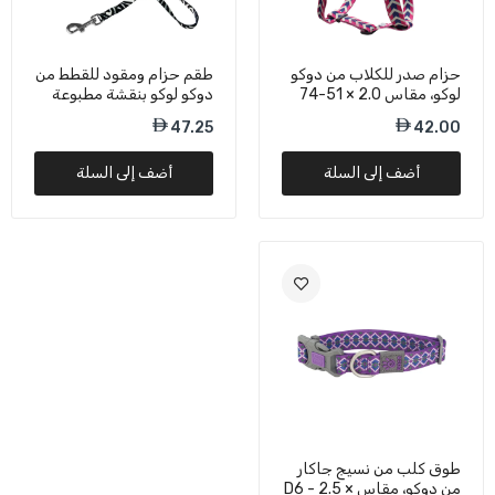
حزام صدر للكلاب من دوكو
طقم حزام ومقود للقطط من
لوكو، مقاس 2.0 × 51-74
دوكو لوكو بنقشة مطبوعة
سم
Q1 DCAT202+2072 -
47.25
42.00
مقاس صغير جدًا/6 أقدام
أضف إلى السلة
أضف إلى السلة
طوق كلب من نسيج جاكار
من دوكو، مقاس D6 - 2.5 ×