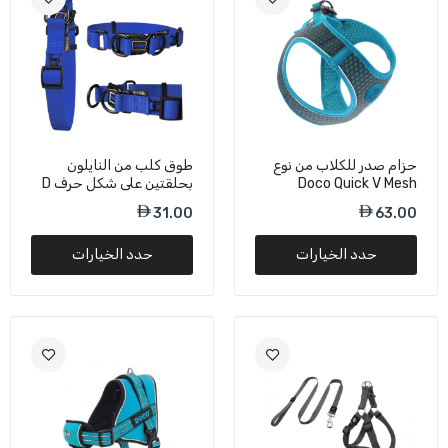
مقاس 2.5 × 45-68 سم
38.00
طوق كلاب Doco Airtag بحلقة D متينة - مقاس
كبير
38.00
حزام صدر للكلاب من نوع
طوق كلب من النايلون
Doco Quick V Mesh
بحلقتين على شكل حرف D
من دوكو
31.00
63.00
سرج كلاب شبكي عاكس فائق الخفة من دوكو فيرتكس،
لون البحر المرجاني - صغير
حدد الخيارات
حدد الخيارات
110.00
طوق كلاب دوكو فاريو برتقالي آمن DCV5072 -
صغير/6 أقدام
47.25