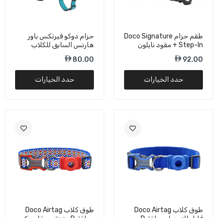
طقم سرج ومقود للقطط من دوكو سيجنتشر، أحمر،
DCAT201+1072 - مقاس صغير جدًا
47.25
طقم حزام Doco Signature
حزام دوكو فيرتكس باور
Step-In + مقود نايلون
هارنس السابق للكلاب
للكلاب
القوية المتينة
80.00
92.00
سرج رياضي شبكي للكلاب من دوكو، مقاس صغير جدًا
(XXS)، لون فيروزي - 30-34 سم / 1-2 كجم
حدد الخيارات
حدد الخيارات
42.00
سرج رياضي للكلاب من دوكو نت شبكي، مقاس صغير،
لون فيروزي - 37-40 سم / 3-4.5 كجم
52.50
حزام صدر للكلاب من دوكو لوكو - 2.0 × 51-74
سم
47.25
طوق كلاب Doco Airtag
طوق كلاب Doco Airtag