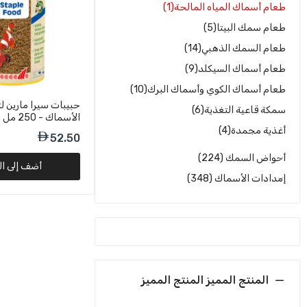
عرض المزيد
طعام أسماك المياه المالحة
(1)
طعام سمك البيتا
(5)
طعام السمك الذهبي
(14)
طعام أسماك السيكلد
(9)
طعام أسماك الكوي وأسماك البرك
(10)
حبيبات سيرا مارين ل
سمكة قاعية التغذية
(6)
الأسماك - 250 مل
أغذية مجمدة
(4)
52.50
أحواض السمك
(224)
أضف إلى ال
إمدادات الأسماك
(348)
المنتج المميز
المنتج المميز