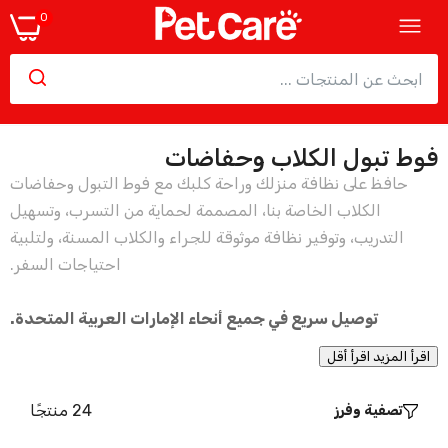
0
فوط تبول الكلاب وحفاضات
حفاضات بيتبروو للحيوانات الأليفة الذكور
حافظ على نظافة منزلك وراحة كلبك مع فوط التبول وحفاضات
36.75
52.50
–
36.75
الكلاب الخاصة بنا، المصممة لحماية من التسرب، وتسهيل
التدريب، وتوفير نظافة موثوقة للجراء والكلاب المسنة، ولتلبية
احتياجات السفر.
حفاضات كلاب للاستخدام مرة واحدة من سيمبل
سوليوشن - مقاس متوسط ​​- 12 قطعة
توصيل سريع في جميع أنحاء الإمارات العربية المتحدة.
94.50
اقرأ المزيد
اقرأ أقل
24 منتجًا
تصفية وفرز
حفاضات بيتبرو للحيوانات الأليفة الإناث
36.75
47.25
–
36.75