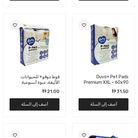
Duvo+ Pet Pads
فوط دوفو+ للحيوانات
Premium XXL – 60x90
الأليفة، عبوة أسبوعية
سم
فاخرة، حجم كبير جدًا – 60
21.00
31.50
× 60 سم
أضف إلى السلة
أضف إلى السلة