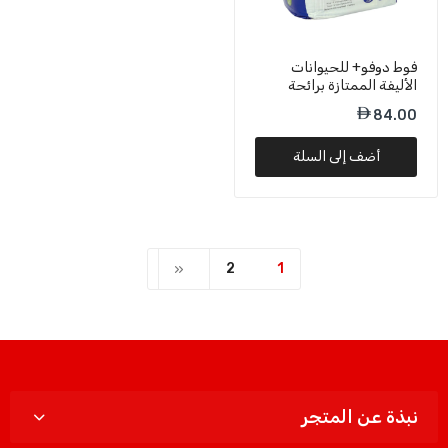
فوط دوفو+ للحيوانات
الأليفة الممتازة برائحة
الشاي الأخضر - 60 × 60
84.00
سم
أضف إلى السلة
2
1
نبذة عن المتجر